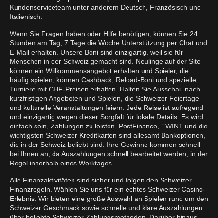
Kundenserviceteam unter anderem Deutsch, Französisch und
Italienisch.
Wenn Sie Fragen haben oder Hilfe benötigen, können Sie 24
Stunden am Tag, 7 Tage die Woche Unterstützung per Chat und
E-Mail erhalten. Unsere Boni sind einzigartig, weil sie für
Menschen in der Schweiz gemacht sind. Neulinge auf der Site
können ein Willkommensangebot erhalten und Spieler, die
häufig spielen, können Cashback, Reload-Boni und spezielle
Turniere mit CHF-Preisen erhalten. Halten Sie Ausschau nach
kurzfristigen Angeboten und Spielen, die Schweizer Feiertage
und kulturelle Veranstaltungen feiern. Jede Reise ist aufregend
und einzigartig wegen dieser Sorgfalt für lokale Details. Es wird
einfach sein, Zahlungen zu leisten. PostFinance, TWINT und die
wichtigsten Schweizer Kreditkarten sind allesamt Bankoptionen,
die in der Schweiz beliebt sind. Ihre Gewinne kommen schnell
bei Ihnen an, da Auszahlungen schnell bearbeitet werden, in der
Regel innerhalb eines Werktages.
Alle Finanzaktivitäten sind sicher und folgen den Schweizer
Finanzregeln. Wählen Sie uns für ein echtes Schweizer Casino-
Erlebnis. Wir bieten eine große Auswahl an Spielen rund um den
Schweizer Geschmack sowie schnelle und klare Auszahlungen
über beliebte Schweizer Zahlungsmethoden. Darüber hinaus