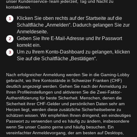
unser Kundenservice-Team jederzeit, Tag und Nacht zu
kontaktieren.
Klicken Sie oben rechts auf der Startseite auf die
Schaltfläche „Anmelden“. Dadurch gelangen Sie zur
Anmeldeseite.
Geben Sie Ihre E-Mail-Adresse und Ihr Passwort
korrekt ein.
Um zu Ihrem Konto-Dashboard zu gelangen, klicken
Sie auf die Schaltfläche „Bestätigen“.
Nach erfolgreicher Anmeldung werden Sie in die Gaming-Lobby
gebracht, wo Ihre Kontostände in Schweizer Franken (CHF)
deutlich angezeigt werden. Gehen Sie nach der Anmeldung zu
Ihren Profileinstellungen und aktivieren Sie die Zwei-Faktor-
Authentifizierung für beste Sicherheit. Menschen, denen die
Sicherheit ihrer CHF-Gelder und persönlichen Daten sehr am
Herzen liegt, werden diese zusätzliche Sicherheitsebene zu
schätzen wissen. Wir empfehlen Ihnen dringend, ein eindeutiges
Passwort zu verwenden und es häufig zu ändern, insbesondere
wenn Sie unser Casino gerne und häufig besuchen. Ein
vereinfachter Anmeldevorgang, der am besten auf Desktops,