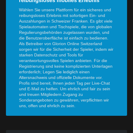
reibungsloses mobiles Erlebnis
Wählen Sie unsere Plattform für ein sicheres und
reibungsloses Erlebnis mit sofortigen Ein- und
Auszahlungen in Schweizer Franken. Es gibt viele
Spielautomaten und Tischspiele, die von globalen
Regulierungsbehörden zugelassen wurden, und
die Benutzeroberfläche ist einfach zu bedienen.
Als Betreiber von Glorion Online Switzerland
sorgen wir für die Sicherheit der Spieler, indem wir
starken Datenschutz und Tools für
verantwortungsvolles Spielen anbieten. Für die
Registrierung sind keine komplizierten Unterlagen
erforderlich; Legen Sie lediglich einen
Altersnachweis und offizielle Dokumente vor.
Profis sind bereit, Ihnen jeden Tag per Live-Chat
und E-Mail zu helfen. Um ehrlich und fair zu sein
und treuen Mitgliedern Zugang zu
Sonderangeboten zu gewähren, verpflichten wir
uns, offen und ehrlich zu sein.