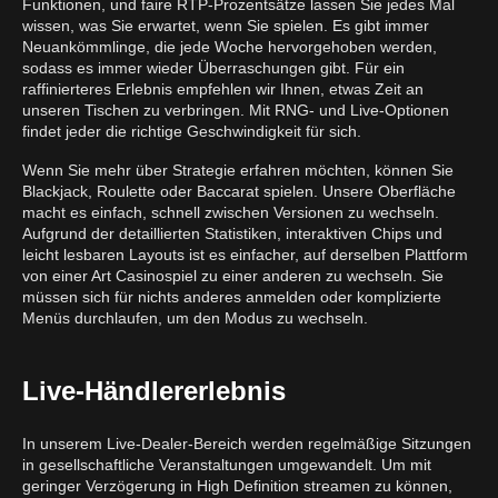
Funktionen, und faire RTP-Prozentsätze lassen Sie jedes Mal
wissen, was Sie erwartet, wenn Sie spielen. Es gibt immer
Neuankömmlinge, die jede Woche hervorgehoben werden,
sodass es immer wieder Überraschungen gibt. Für ein
raffinierteres Erlebnis empfehlen wir Ihnen, etwas Zeit an
unseren Tischen zu verbringen. Mit RNG- und Live-Optionen
findet jeder die richtige Geschwindigkeit für sich.
Wenn Sie mehr über Strategie erfahren möchten, können Sie
Blackjack, Roulette oder Baccarat spielen. Unsere Oberfläche
macht es einfach, schnell zwischen Versionen zu wechseln.
Aufgrund der detaillierten Statistiken, interaktiven Chips und
leicht lesbaren Layouts ist es einfacher, auf derselben Plattform
von einer Art Casinospiel zu einer anderen zu wechseln. Sie
müssen sich für nichts anderes anmelden oder komplizierte
Menüs durchlaufen, um den Modus zu wechseln.
Live-Händlererlebnis
In unserem Live-Dealer-Bereich werden regelmäßige Sitzungen
in gesellschaftliche Veranstaltungen umgewandelt. Um mit
geringer Verzögerung in High Definition streamen zu können,