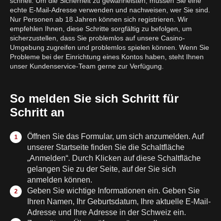
schnell. Um die Sicherheit zu gewährleisten, müssen Sie eine
echte E-Mail-Adresse verwenden und nachweisen, wer Sie sind.
Nur Personen ab 18 Jahren können sich registrieren. Wir
empfehlen Ihnen, diese Schritte sorgfältig zu befolgen, um
sicherzustellen, dass Sie problemlos auf unsere Casino-
Umgebung zugreifen und problemlos spielen können. Wenn Sie
Probleme bei der Einrichtung eines Kontos haben, steht Ihnen
unser Kundenservice-Team gerne zur Verfügung.
So melden Sie sich Schritt für
Schritt an
Öffnen Sie das Formular, um sich anzumelden. Auf
unserer Startseite finden Sie die Schaltfläche
„Anmelden“. Durch Klicken auf diese Schaltfläche
gelangen Sie zu der Seite, auf der Sie sich
anmelden können.
Geben Sie wichtige Informationen ein. Geben Sie
Ihren Namen, Ihr Geburtsdatum, Ihre aktuelle E-Mail-
Adresse und Ihre Adresse in der Schweiz ein.