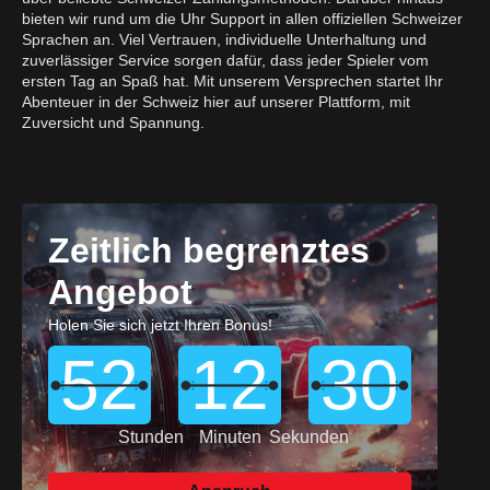
bieten wir rund um die Uhr Support in allen offiziellen Schweizer
Sprachen an. Viel Vertrauen, individuelle Unterhaltung und
zuverlässiger Service sorgen dafür, dass jeder Spieler vom
ersten Tag an Spaß hat. Mit unserem Versprechen startet Ihr
Abenteuer in der Schweiz hier auf unserer Plattform, mit
Zuversicht und Spannung.
Zeitlich begrenztes
Angebot
Holen Sie sich jetzt Ihren Bonus!
52
12
29
Stunden
Minuten
Sekunden