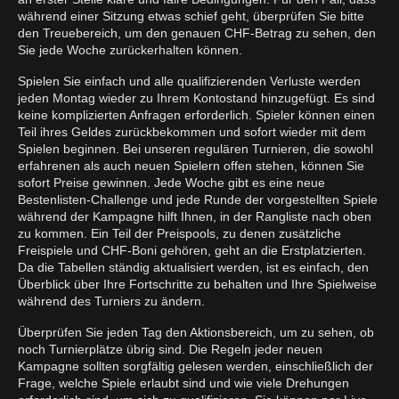
während einer Sitzung etwas schief geht, überprüfen Sie bitte
den Treuebereich, um den genauen CHF-Betrag zu sehen, den
Sie jede Woche zurückerhalten können.
Spielen Sie einfach und alle qualifizierenden Verluste werden
jeden Montag wieder zu Ihrem Kontostand hinzugefügt. Es sind
keine komplizierten Anfragen erforderlich. Spieler können einen
Teil ihres Geldes zurückbekommen und sofort wieder mit dem
Spielen beginnen. Bei unseren regulären Turnieren, die sowohl
erfahrenen als auch neuen Spielern offen stehen, können Sie
sofort Preise gewinnen. Jede Woche gibt es eine neue
Bestenlisten-Challenge und jede Runde der vorgestellten Spiele
während der Kampagne hilft Ihnen, in der Rangliste nach oben
zu kommen. Ein Teil der Preispools, zu denen zusätzliche
Freispiele und CHF-Boni gehören, geht an die Erstplatzierten.
Da die Tabellen ständig aktualisiert werden, ist es einfach, den
Überblick über Ihre Fortschritte zu behalten und Ihre Spielweise
während des Turniers zu ändern.
Überprüfen Sie jeden Tag den Aktionsbereich, um zu sehen, ob
noch Turnierplätze übrig sind. Die Regeln jeder neuen
Kampagne sollten sorgfältig gelesen werden, einschließlich der
Frage, welche Spiele erlaubt sind und wie viele Drehungen