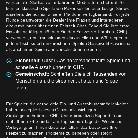
werden alle Studios von erfahrenen Moderatoren betreut. Sie
können klassische Spiele wie Poker spielen oder lustige Shows
ansehen, die nur auf unserer Plattform verfügbar sind. Für jede
Runde beantworten die Dealer Ihre Fragen und interagieren
direkt mit Ihnen über einen Echtzeit-Chat. Sobald Sie Ihre erste
Einzahlung tätigen, können Sie den Schweizer Franken (CHF)
verwenden, um Transaktionen klarzustellen und Währungen an
jedem Tisch sofort umzurechnen. Spielen Sie sowohl klassische
als auch neue Spiele aus verschiedenen Genres.
Sicherheit:
Unser Casino verspricht faire Spiele und
schnelle Auszahlungen in CHF.
Gemeinschaft:
Schließen Sie sich Tausenden von
Menschen an, die streamen, chatten und Siege
feiern.
Für Spieler, die gerne viele Ein- und Auszahlungsmöglichkeiten
haben, akzeptiert dieses Casino alle wichtigen
Zahlungsmethoden in CHF. Unser proaktives Support-Team
steht Ihnen 24 Stunden am Tag, sieben Tage die Woche zur
Verfügung, um Ihnen dabei zu helfen, das Beste aus Ihrer
Freizeit zu machen, Probleme zu beheben oder sofort