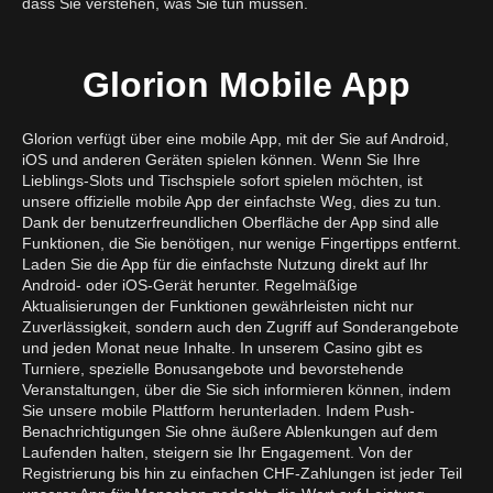
dass Sie verstehen, was Sie tun müssen.
Glorion Mobile App
Glorion verfügt über eine mobile App, mit der Sie auf Android,
iOS und anderen Geräten spielen können. Wenn Sie Ihre
Lieblings-Slots und Tischspiele sofort spielen möchten, ist
unsere offizielle mobile App der einfachste Weg, dies zu tun.
Dank der benutzerfreundlichen Oberfläche der App sind alle
Funktionen, die Sie benötigen, nur wenige Fingertipps entfernt.
Laden Sie die App für die einfachste Nutzung direkt auf Ihr
Android- oder iOS-Gerät herunter. Regelmäßige
Aktualisierungen der Funktionen gewährleisten nicht nur
Zuverlässigkeit, sondern auch den Zugriff auf Sonderangebote
und jeden Monat neue Inhalte. In unserem Casino gibt es
Turniere, spezielle Bonusangebote und bevorstehende
Veranstaltungen, über die Sie sich informieren können, indem
Sie unsere mobile Plattform herunterladen. Indem Push-
Benachrichtigungen Sie ohne äußere Ablenkungen auf dem
Laufenden halten, steigern sie Ihr Engagement. Von der
Registrierung bis hin zu einfachen CHF-Zahlungen ist jeder Teil